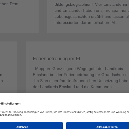
stehen Dem...
Bildungsbiographien! Vier Emsländerin
und Emsländer haben uns ihre spannen
Lebensgeschichten erzählt und lassen al
Interessierten daran teilhaben. M...
Ferienbetreuung im EL
Meppen. Ganz eigene Wege geht der Landkreis
an
Emsland bei der Ferienbetreuung für Grundschulkind
en
„Im Sinn einer familienfreundlichen Umsetzung habe
der Landkreis Emsland und die Kommunen...
Kita