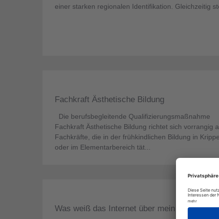
einer starken regionalen Identifikation. Gleichzeitig 
Fachkraft Ästhetische Bildung
Die berufsbegleitende Qualifizierungsmaßnahme
Fachkraft Ästhetische Bildung richtet sich vorrangig 
Fachkräfte, die in der frühkindlichen Bildung in Kripp
oder im Elementarbereich tät...
Was weiß das Internet über mein Kind?