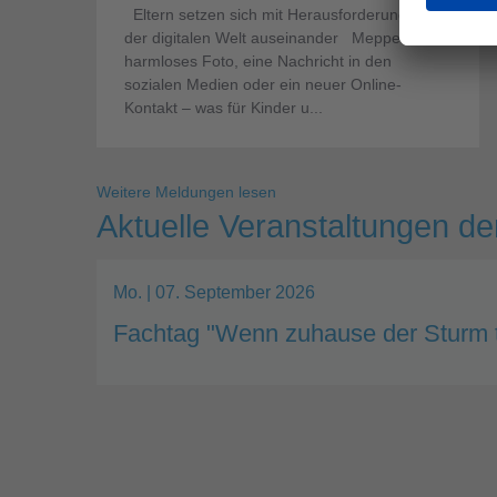
Eltern setzen sich mit Herausforderungen
der digitalen Welt auseinander Meppen. Ein
harmloses Foto, eine Nachricht in den
sozialen Medien oder ein neuer Online-
Kontakt – was für Kinder u...
Weitere Meldungen lesen
Aktuelle Veranstaltungen d
Mo. | 07. September 2026
Fachtag "Wenn zuhause der Sturm 