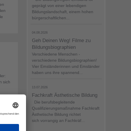
nen
geprägt von einer lebendigen
den
Bildungslandschaft, einem hohen
le
bürgerschaftlichen...
04.08.2026
Geh Deinen Weg! Filme zu
Bildungsbiographien
Verschiedene Menschen -
verschiedene Bildungsbiographien!
Vier Emsländerinnen und Emsländer
haben uns ihre spannend...
er:
n sich
13.07.2026
Fachkraft Ästhetische Bildung
Die berufsbegleitende
Qualifizierungsmaßnahme Fachkraft
Ästhetische Bildung richtet
sich vorrangig an Fachkräf...