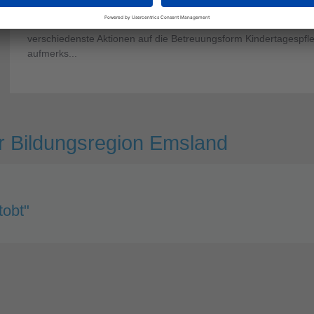
Meppen. Während der bundesweiten Aktionswoche, die vom 04.
08. Mai 2026 stattfand, machte der Landkreis Emsland durch
verschiedenste Aktionen auf die Betreuungsform Kindertagespfl
aufmerks...
er Bildungsregion Emsland
tobt"