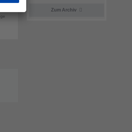
 bis
Zum Archiv
ege